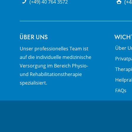
(+4
(+49) 40 764 3572
ÜBER UNS
WICH
Über U
Unser pro­fes­sio­nel­les Team ist
auf die in­di­vi­du­el­le me­di­zi­nische
Privatp
Ver­sor­gung im Be­reich Physio-
Therap
und Re­ha­bi­li­­ta­tions­­the­ra­pie
Heilpra
spezialisiert.
FAQs