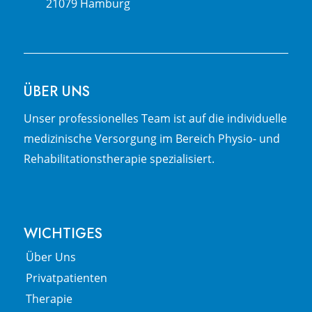
21079 Hamburg
ÜBER UNS
Unser pro­fes­sio­nel­les Team ist auf die in­di­vi­du­el­le
me­di­zi­nische Ver­sor­gung im Be­reich Physio- und
Re­ha­bi­li­­ta­tions­­the­ra­pie spezialisiert.
WICHTIGES
Über Uns
Privatpatienten
Therapie