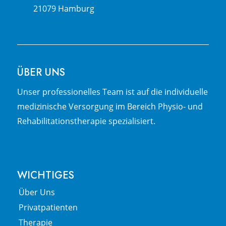
21079 Hamburg
ÜBER UNS
Unser pro­fes­sio­nel­les Team ist auf die in­di­vi­du­el­le
me­di­zi­nische Ver­sor­gung im Be­reich Physio- und
Re­ha­bi­li­­ta­tions­­the­ra­pie spezialisiert.
WICHTIGES
Über Uns
Privatpatienten
Therapie